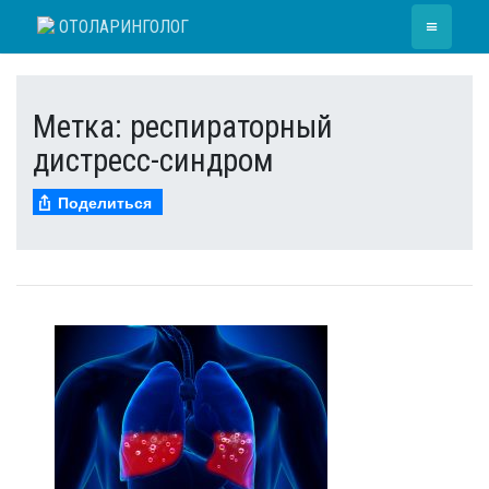
Skip
≡
ОТОЛАРИНГОЛОГ
to
content
Метка:
респираторный
дистресс-синдром
Поделиться