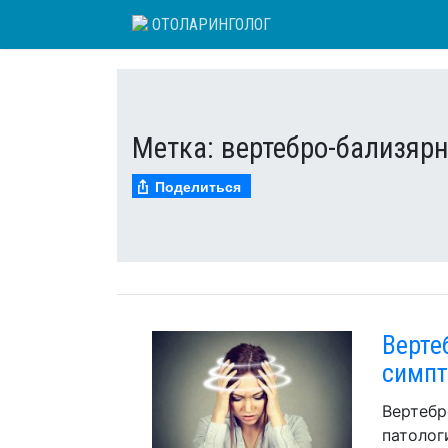
Skip
ОТОЛАРИНГОЛОГ
to
content
Метка:
вертебро-бализярн
Поделиться
Верте
симпт
Вертебр
патолог