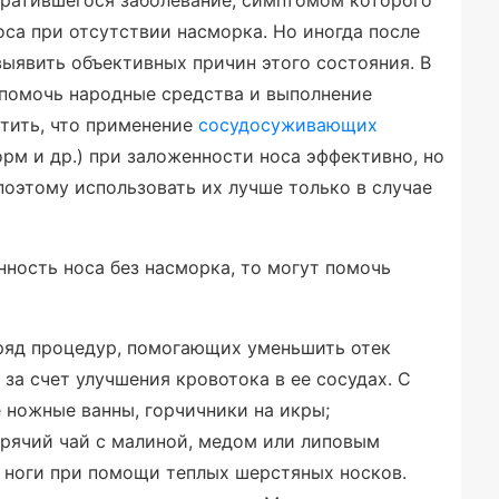
братившегося заболевание, симптомом которого
оса при отсутствии насморка. Но иногда после
выявить объективных причин этого состояния. В
т помочь народные средства и выполнение
тить, что применение
сосудосуживающих
орм и др.) при заложенности носа эффективно, но
поэтому использовать их лучше только в случае
нность носа без насморка, то могут помочь
ряд процедур, помогающих уменьшить отек
за счет улучшения кровотока в ее сосудах. С
 ножные ванны, горчичники на икры;
рячий чай с малиной, медом или липовым
ь ноги при помощи теплых шерстяных носков.