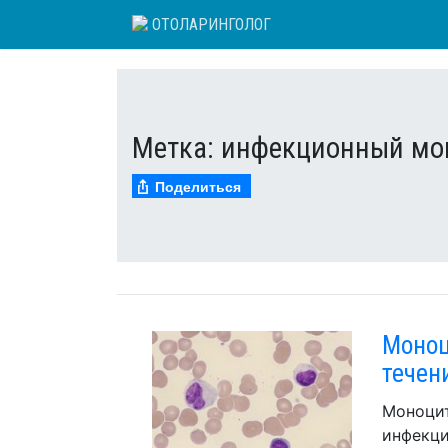
Skip
ОТОЛАРИНГОЛОГ
to
content
Метка:
инфекционный мо
Поделиться
Моноц
течен
Моноцит
инфекци