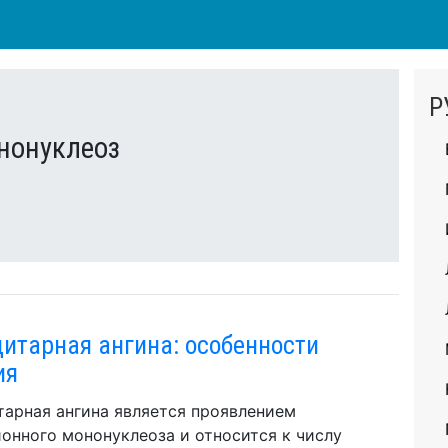
Р
нонуклеоз
итарная ангина: особенности
ия
арная ангина является проявлением
онного мононуклеоза и относится к числу