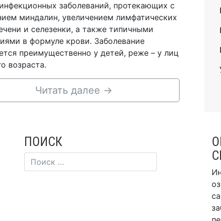
инфекционных заболеваний, протекающих с
ием миндалин, увеличением лимфатических
печени и селезенки, а также типичными
иями в формуле крови. Заболевание
ется преимущественно у детей, реже – у лиц
о возраста.
Читать далее
→
ПОИСК
О
С
Ин
оз
са
за
пе