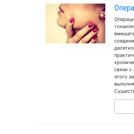
Опера
Операци
тонзилл
вмешате
соедини
десятко
практич
хрониче
связи с
этого з
выполня
Существ