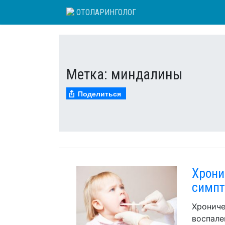
Skip
ОТОЛАРИНГОЛОГ
to
content
Метка:
миндалины
Поделиться
Хрони
симпт
Хрониче
воспале