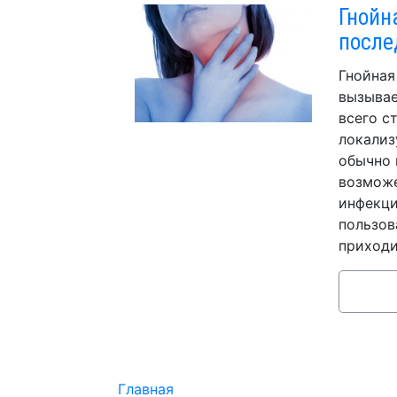
Гнойн
после
Гнойная
вызывае
всего с
локализ
обычно 
возможе
инфекци
пользов
приходи
Главная