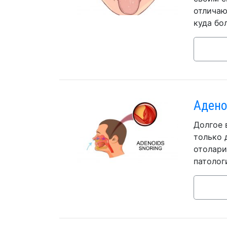
отличаю
куда бо
Адено
Долгое 
только 
отолари
патолог