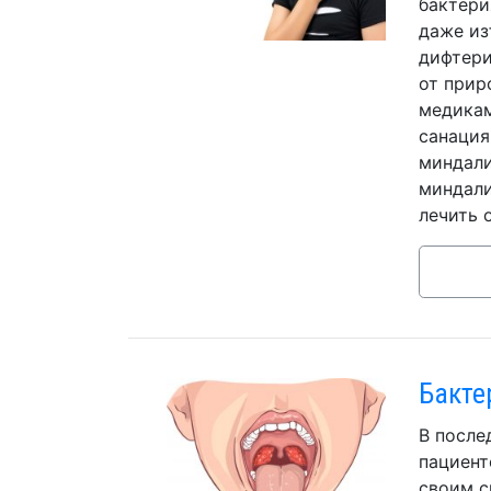
бактери
даже из
дифтери
от прир
медикам
санация
миндали
миндали
лечить 
Бакте
В после
пациент
своим с