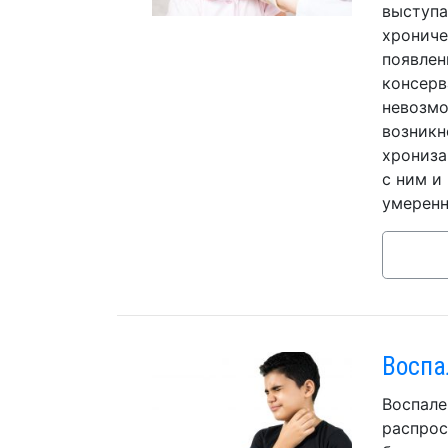
выступа
хрониче
появлен
консерв
невозмо
возникн
хрониза
с ним и
умеренн
Воспа
Воспале
распрос