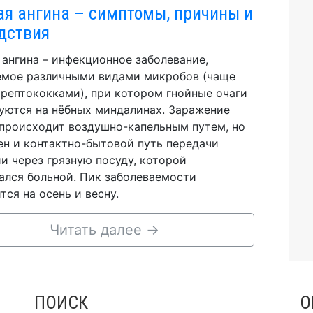
ая ангина – симптомы, причины и
дствия
 ангина – инфекционное заболевание,
мое различными видами микробов (чаще
трептококками), при котором гнойные очаги
уются на нёбных миндалинах. Заражение
происходит воздушно-капельным путем, но
н и контактно-бытовой путь передачи
и через грязную посуду, которой
ался больной. Пик заболеваемости
тся на осень и весну.
Читать далее
→
ПОИСК
О