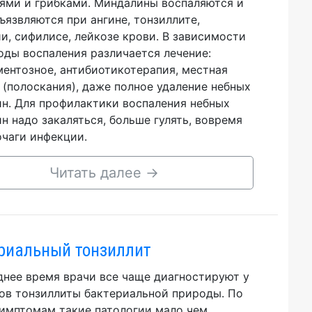
ями и грибками. Миндалины воспаляются и
ъязвляются при ангине, тонзиллите,
и, сифилисе, лейкозе крови. В зависимости
оды воспаления различается лечение:
ентозное, антибиотикотерапия, местная
 (полоскания), даже полное удаление небных
н. Для профилактики воспаления небных
н надо закаляться, больше гулять, вовремя
очаги инфекции.
Читать далее
→
риальный тонзиллит
днее время врачи все чаще диагностируют у
ов тонзиллиты бактериальной природы. По
имптомам такие патологии мало чем