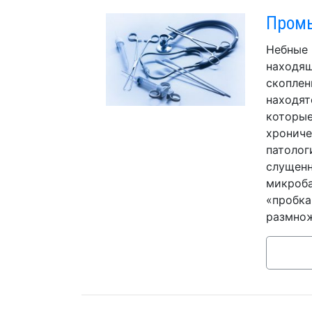
Промы
Небные 
находящ
скоплен
находят
которые
хрониче
патолог
слущенн
микроба
«пробка
размнож